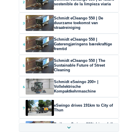
2
sostenible de la limpieza viaria
Schmidt eCleango 550 | De
3
duurzame toekomst van
straatreiniging
Schmidt eCleango 550 |
4
Gaterengjøringens bærekraftige
fremtid
Schmidt eCleango 550 | The
5
Sustainable Future of Street
Cleaning
Schmidt eSwingo 200+ |
6
Vollelektrische
Kompaktkehrmaschine
eSwingo drives 191km to City of
7
Thun
Trailer - eSwingo 200⁺ drives fully
8
electric from St. Blasien to Thun -