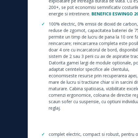
exploatare pe intreaga durata de viata. Cu 
200+, se pot economisi semnificativ costuril
energie si intretinere.
BENEFICII ESWINGO 20
100% electric, 0% emisii de dioxid de carbon,
reduse de zgomot, capacitatea bateriei de 
permite un timp de lucru de pana la 10 ore f
reincarcare; reincarcarea completa este posib
doar 4 ore cu incarcatorul de bord, disponibil
sistem de 2 sau 3 perii cu ax de aspiratie trac
Datorita gamei largi de module optionale, po
adaptat cerintelor specifice ale clientului,
economiseste resurse prin recuperarea apei,
mare de lucru si tractiune chiar si in sarcini di
maturare. Cabina spatioasa, vizibilitate excel
comenzi ergonomice, coloana de directie regl
scaun sofer cu suspensie, cu optiuni individu
reglaj.
complet electric, compact si robust, pentru o