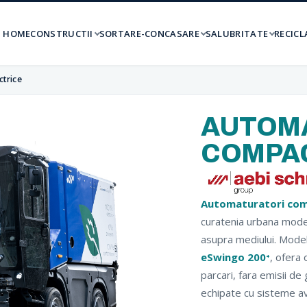
HOME
CONSTRUCTII
SORTARE-CONCASARE
SALUBRITATE
RECICL
ctrice
AUTOM
COMPAC
Automaturatori com
curatenia urbana mode
asupra mediului. Mode
eSwingo 200⁺
, ofera 
parcari, fara emisii de
echipate cu sisteme av