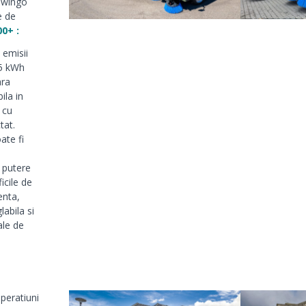
eSwingo
e de
0+ :
 emisii
75 kWh
ara
ila in
 cu
tat.
ate fi
 putere
ficile de
enta,
abila si
ale de
peratiuni