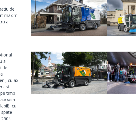
patiu de
ort maxim.
tru a
ptional
u si
ni de
ra
rii, cu ax
rs si
l pe timp
patioasa
abil), cu
 spate
 250°.