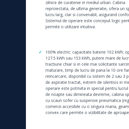
zilnice de curatenie in mediul urban. Cabina
reproiectata, de ultima generatie, ofera un s
lucru larg, clar si convenabil, asigurand conf
Sistemul de operare este conceput logic pen
permite o utilizare intuitiva.
100% electric: capacitate baterie 102 kWh; o
127.5 kWh sau 153 kWh, putere mare de lucr
tractiune chiar si in cele mai solicitante sarci
maturare, timp de lucru de pana la 10 ore fa
reincarcare, disponibil cu sistem de 2 sau 3 pe
de aspiratie tractat, extrem de silentios in me
operare este potrivita in special pentru lucru
de noapte sau dimineata devreme, cabina s
cu scaun sofer cu suspensie pneumatica (regl
comenzi accesibile cu o singura mana, geam
convex care permite o vizibilitate de aproape