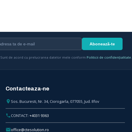
Trailer
Schmidt eSwingo 200⁺ | Fully
9
Electric Compact Sweeper
eSwingo 200⁺ convinces Dutch
10
customers
Sunt de acord cu prelucrarea datelor mele conform
Politicii de confidențialitate
.
Schmidt eSwingo 200⁺ | Aktive
11
Berganfahrhilfe
Contacteaza-ne
Sos. Bucuresti, Nr. 34, Ciorogarla, 077055, Jud. Ilfov
CONTACT:
+4031 9363
office@ctesolution.ro