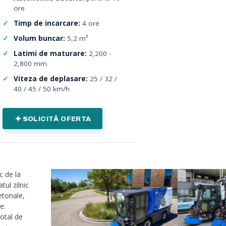
ore
Timp de incarcare:
4 ore
Volum buncar:
5,2 m³
Latimi de maturare:
2,200 -
2,800 mm
Viteza de deplasare:
25 / 32 /
40 / 45 / 50 km/h
SOLICITĂ OFERTA
c de la
tul zilnic
etonale,
e.
otal de