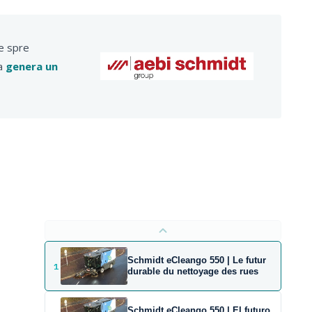
te spre
 a
genera un
Schmidt eCleango 550 | Le futur
1
durable du nettoyage des rues
Schmidt eCleango 550 | El futuro