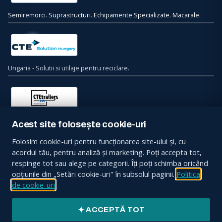
Semiremorci
.
Suprastructuri
.
Echipamente Specializate
.
Macarale
.
Ungaria - Solutii si utilaje pentru reciclare.
Bulgaria - Semiremorci. Suprastructuri. Echipamente Specializate.
Acest site folosește cookie-uri
Macarale.
Folosim cookie-uri pentru funcționarea site-ului și, cu
acordul tău, pentru analiză și marketing. Poți accepta tot,
Contacteaza-ne
respinge tot sau alege pe categorii. Îți poți schimba oricând
opțiunile din „Setări cookie-uri" în subsolul paginii.
Politica
Sos. Bucuresti, Nr. 34, Ciorogarla, 077055, Jud. Ilfov
de cookie-uri
CONTACT:
+4031 9363
ACCEPTĂ TOT