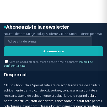
Abonează-te la newsletter
Noutăți despre utilaje, soluții și oferte CTE Solution — direct pe email.
Sunt de acord cu prelucrarea datelor mele conform
Politicii de
confidențialitate
.
Despre noi
CTE Solution Utilaje Specializate are ca scop furnizarea de solutii si
echipamente pentru constructii, sortare, concasare, salubritate si
reciclare. Gama de echipamente si solutii la cheie cuprind
utilaje
pentru constructii
,
statii de sortare, concasoare
,
autoutilitare pentru
colectarea si transportul deseurilor
,
echipamente pentru curatenie