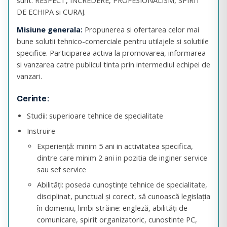
sunt: RESPECT, INCREDERE, PROFESIONALISM, SPIRIT
DE ECHIPA si CURAJ.
Misiune generala:
Propunerea si ofertarea celor mai
bune solutii tehnico-comerciale pentru utilajele si solutiile
specifice. Participarea activa la promovarea, informarea
si vanzarea catre publicul tinta prin intermediul echipei de
vanzari.
Cerinte:
Studii: superioare tehnice de specialitate
Instruire
Experienţă: minim 5 ani in activitatea specifica,
dintre care minim 2 ani in pozitia de inginer service
sau sef service
Abilităţi: poseda cunoştinţe tehnice de specialitate,
disciplinat, punctual şi corect, să cunoască legislaţia
în domeniu, limbi străine: engleză, abilităţi de
comunicare, spirit organizatoric, cunostinte PC,