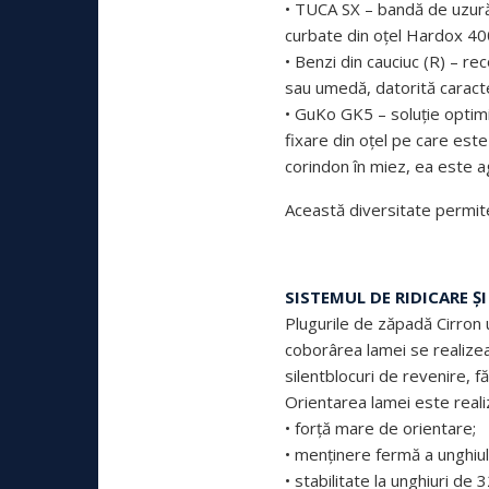
• TUCA SX – bandă de uzură d
curbate din oțel Hardox 400,
• Benzi din cauciuc (R) – r
sau umedă, datorită caracteri
• GuKo GK5 – soluție optimi
fixare din oțel pe care este 
corindon în miez, ea este a
Această diversitate permite
SISTEMUL DE RIDICARE Ș
Plugurile de zăpadă Cirron u
coborârea lamei se realizea
silentblocuri de revenire, f
Orientarea lamei este realiza
• forță mare de orientare;
• menținere fermă a unghiulu
• stabilitate la unghiuri de 