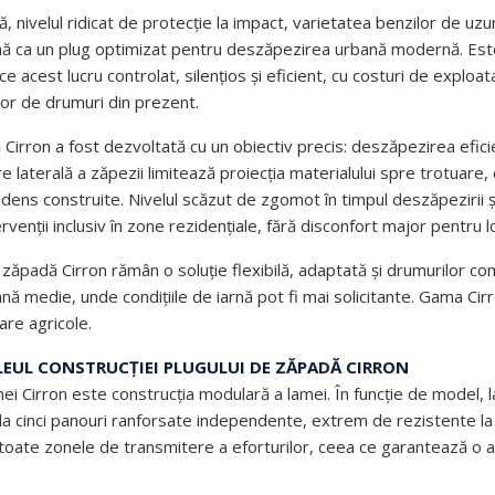
, nivelul ridicat de protecție la impact, varietatea benzilor de uzu
rmă ca un plug optimizat pentru deszăpezirea urbană modernă. Est
e acest lucru controlat, silențios și eficient, cu costuri de exploat
ilor de drumuri din prezent.
irron a fost dezvoltată cu un obiectiv precis: deszăpezirea eficie
laterală a zăpezii limitează proiecția materialului spre trotuare, 
ăți dens construite. Nivelul scăzut de zgomot în timpul deszăpezirii 
rvenții inclusiv în zone rezidențiale, fără disconfort major pentru lo
de zăpadă Cirron rămân o soluție flexibilă, adaptată și drumurilor 
nă medie, unde condițiile de iarnă pot fi mai solicitante. Gama C
re agricole.
LEUL CONSTRUCȚIEI PLUGULUI DE ZĂPADĂ CIRRON
mei Cirron este construcția modulară a lamei. În funcție de model,
ă la cinci panouri ranforsate independente, extrem de rezistente 
 în toate zonele de transmitere a eforturilor, ceea ce garantează o