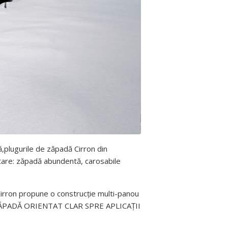
ă,plugurile de zăpadă Cirron din
atare: zăpadă abundentă, carosabile
Cirron propune o construcție multi-panou
 DE ZĂPADĂ ORIENTAT CLAR SPRE APLICAȚII