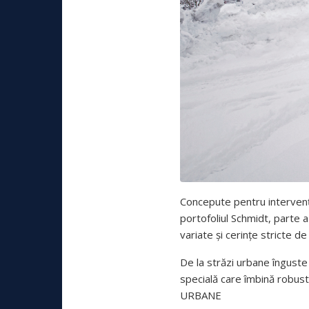
Concepute pentru intervenții
portofoliul Schmidt, parte 
variate și cerințe stricte de
De la străzi urbane îngust
specială care îmbină robus
URBANE