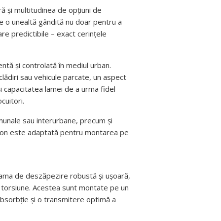
ră și multitudinea de opțiuni de
e o unealtă gândită nu doar pentru a
are predictibile – exact cerințele
ntă și controlată în mediul urban.
clădiri sau vehicule parcate, un aspect
și capacitatea lamei de a urma fidel
cuitori.
comunale sau interurbane, precum și
irron este adaptată pentru montarea pe
 lama de deszăpezire robustă și ușoară,
la torsiune. Acestea sunt montate pe un
 absorbție și o transmitere optimă a