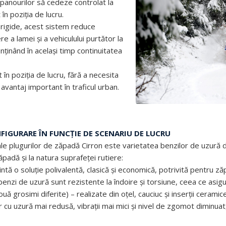
panourilor să cedeze controlat la
în poziția de lucru.
 rigide, acest sistem reduce
re a lamei și a vehiculului purtător la
ținând în același timp continuitatea
n poziția de lucru, fără a necesita
 avantaj important în traficul urban.
FIGURARE ÎN FUNCȚIE DE SCENARIU DE LUCRU
ale plugurilor de zăpadă Cirron este varietatea benzilor de uzură 
ăpadă și la natura suprafeței rutiere:
zintă o soluție polivalentă, clasică și economică, potrivită pentru 
enzi de uzură sunt rezistente la îndoire și torsiune, ceea ce asigu
ă grosimi diferite) – realizate din oțel, cauciuc și inserții ceram
 cu uzură mai redusă, vibrații mai mici și nivel de zgomot diminuat