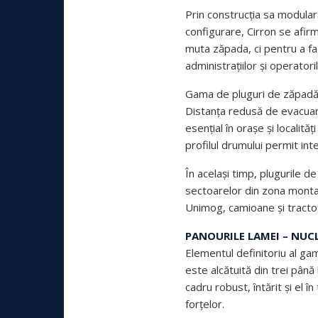
Prin construcția sa modulară
configurare, Cirron se afi
muta zăpada, ci pentru a fac
administrațiilor și operator
Gama de pluguri de zăpadă C
Distanța redusă de evacuare 
esențial în orașe și localit
profilul drumului permit inte
În același timp, plugurile 
sectoarelor din zona monta
Unimog, camioane și tractoa
PANOURILE LAMEI – NUC
Elementul definitoriu al ga
este alcătuită din trei pân
cadru robust, întărit și el
forțelor.