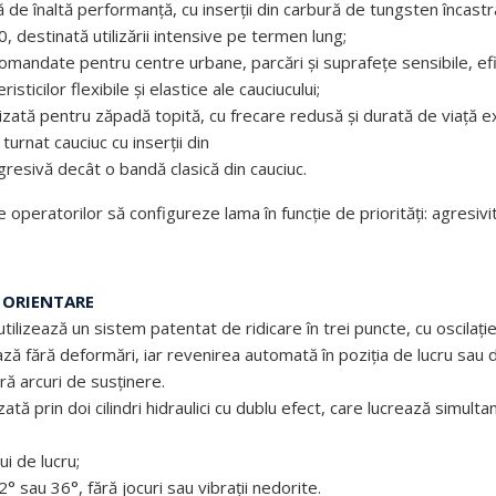
e înaltă performanță, cu inserții din carbură de tungsten încastrat
 destinată utilizării intensive pe termen lung;
ecomandate pentru centre urbane, parcări și suprafețe sensibile, 
sticilor flexibile și elastice ale cauciucului;
zată pentru zăpadă topită, cu frecare redusă și durată de viață e
turnat cauciuc cu inserții din
gresivă decât o bandă clasică din cauciuc.
 operatorilor să configureze lama în funcție de priorități: agresiv
I ORIENTARE
tilizează un sistem patentat de ridicare în trei puncte, cu oscilație 
ză fără deformări, iar revenirea automată în poziția de lucru sau
ără arcuri de susținere.
tă prin doi cilindri hidraulici cu dublu efect, care lucrează simulta
i de lucru;
32° sau 36°, fără jocuri sau vibrații nedorite.