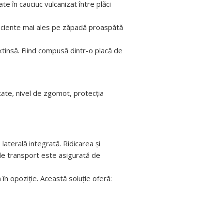
e în cauciuc vulcanizat între plăci
eficiente mai ales pe zăpadă proaspătă
xtinsă. Fiind compusă dintr-o placă de
itate, nivel de zgomot, protecția
laterală integrată. Ridicarea și
 de transport este asigurată de
n în opoziție. Această soluție oferă: