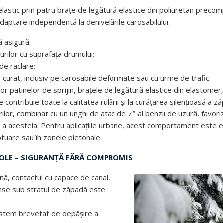
lastic prin patru brațe de legătură elastice din poliuretan preco
adaptare independentă la denivelările carosabilului.
ă asigură:
urilor cu suprafața drumului;
de raclare;
curat, inclusiv pe carosabile deformate sau cu urme de trafic.
lor patinelor de sprijin, brațele de legătură elastice din elastomer,
ontribuie toate la calitatea rulării și la curățarea silențioasă a zăp
ourilor, combinat cu un unghi de atac de 7° al benzii de uzură, favor
ă a acesteia. Pentru aplicațiile urbane, acest comportament este e
otuare sau în zonele pietonale.
OLE – SIGURANȚĂ FĂRĂ COMPROMIS
rnă, contactul cu capace de canal,
unse sub stratul de zăpadă este
sistem brevetat de depășire a