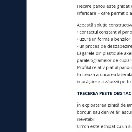
Fiecare panou este ghidat e
inferioare – care permit o 
Această soluție constructiv
• contactul constant al pano
• uzură uniformă a benzilor 
• un proces de deszăpezire 
Lagărele din plastic ale axe
paralelogramelor de cuplare c
Profilul relativ plat al pan
limitează aruncarea lateral
împrăștiere a zăpezii pe tr
TRECEREA PESTE OBSTAC
În exploatarea zilnică de ia
borduri sau denivelări asc
inevitabil.
Cirron este echipat cu un 