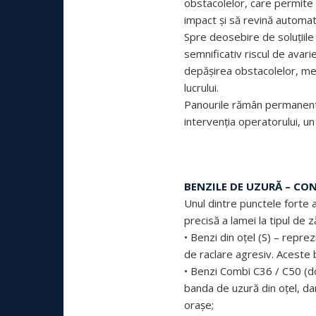
obstacolelor, care permite 
impact și să revină automat 
Spre deosebire de soluțiile
semnificativ riscul de avarie
depășirea obstacolelor, men
lucrului.
Panourile rămân permanent î
intervenția operatorului, un
BENZILE DE UZURĂ – CON
Unul dintre punctele forte 
precisă a lamei la tipul de z
• Benzi din oțel (S) – repre
de raclare agresiv. Aceste b
• Benzi Combi C36 / C50 (dou
banda de uzură din oțel, dar
orașe;