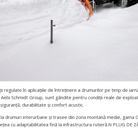
 regulate în aplicațiile de întreținere a drumurilor pe timp de iarn
a Aebi Schmidt Group, sunt gândite pentru condiții reale de explo
 siguranță, durabilitate și confort acustic.
e la drumuri interurbane și trasee din zona montană medie, gama 
tețea cu adaptabilitatea fină la infrastructura rutieră.N PLUG