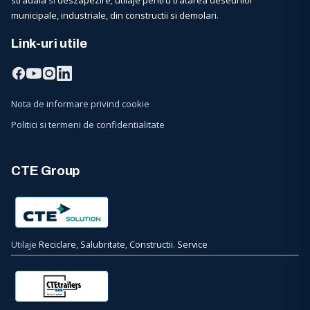
stradala
si
deszapezire
,
utilaje pentru tratarea deseurilor
municipale, industriale, din constructii si demolari
.
Link-uri utile
Nota de informare privind cookie
Politici si termeni de confidentialitate
CTE Group
Utilaje
Reciclare
,
Salubritate
,
Constructii
.
Service