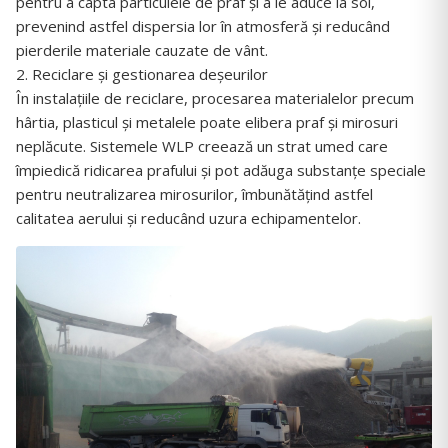
pentru a capta particulele de praf și a le aduce la sol,
prevenind astfel dispersia lor în atmosferă și reducând
pierderile materiale cauzate de vânt.
2. Reciclare și gestionarea deșeurilor
În instalațiile de reciclare, procesarea materialelor precum
hârtia, plasticul și metalele poate elibera praf și mirosuri
neplăcute. Sistemele WLP creează un strat umed care
împiedică ridicarea prafului și pot adăuga substanțe speciale
pentru neutralizarea mirosurilor, îmbunătățind astfel
calitatea aerului și reducând uzura echipamentelor.