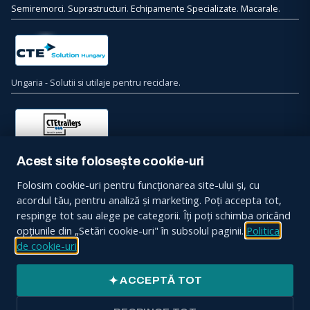
Semiremorci
.
Suprastructuri
.
Echipamente Specializate
.
Macarale
.
Ungaria - Solutii si utilaje pentru reciclare.
Bulgaria - Semiremorci. Suprastructuri. Echipamente Specializate.
Acest site folosește cookie-uri
Macarale.
Folosim cookie-uri pentru funcționarea site-ului și, cu
acordul tău, pentru analiză și marketing. Poți accepta tot,
Contacteaza-ne
respinge tot sau alege pe categorii. Îți poți schimba oricând
opțiunile din „Setări cookie-uri" în subsolul paginii.
Politica
Sos. Bucuresti, Nr. 34, Ciorogarla, 077055, Jud. Ilfov
de cookie-uri
CONTACT:
+4031 9363
ACCEPTĂ TOT