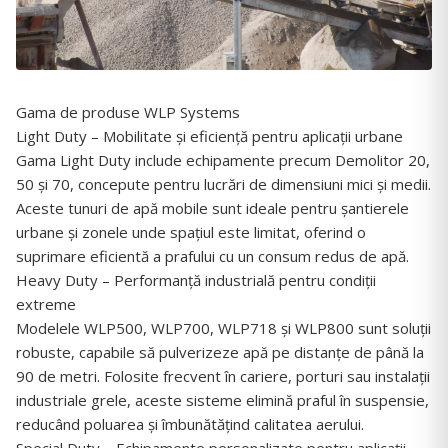
Gama de produse WLP Systems
Light Duty – Mobilitate și eficiență pentru aplicații urbane
Gama Light Duty include echipamente precum Demolitor 20,
50 și 70, concepute pentru lucrări de dimensiuni mici și medii.
Aceste tunuri de apă mobile sunt ideale pentru șantierele
urbane și zonele unde spațiul este limitat, oferind o
suprimare eficientă a prafului cu un consum redus de apă.
Heavy Duty – Performanță industrială pentru condiții
extreme
Modelele WLP500, WLP700, WLP718 și WLP800 sunt soluții
robuste, capabile să pulverizeze apă pe distanțe de până la
90 de metri. Folosite frecvent în cariere, porturi sau instalații
industriale grele, aceste sisteme elimină praful în suspensie,
reducând poluarea și îmbunătățind calitatea aerului.
Special Duty – Echipamente personalizate pentru aplicații