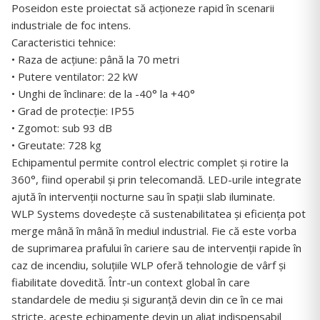
Poseidon este proiectat să acționeze rapid în scenarii
industriale de foc intens.
Caracteristici tehnice:
• Raza de acțiune: până la 70 metri
• Putere ventilator: 22 kW
• Unghi de înclinare: de la -40° la +40°
• Grad de protecție: IP55
• Zgomot: sub 93 dB
• Greutate: 728 kg
Echipamentul permite control electric complet și rotire la
360°, fiind operabil și prin telecomandă. LED-urile integrate
ajută în intervenții nocturne sau în spații slab iluminate.
WLP Systems dovedește că sustenabilitatea și eficiența pot
merge mână în mână în mediul industrial. Fie că este vorba
de suprimarea prafului în cariere sau de intervenții rapide în
caz de incendiu, soluțiile WLP oferă tehnologie de vârf și
fiabilitate dovedită. Într-un context global în care
standardele de mediu și siguranță devin din ce în ce mai
stricte, aceste echipamente devin un aliat indispensabil