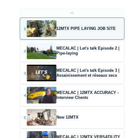
1
12MTX PIPE LAYING JOB SITE
MECALAC | Let's talk Episode 2 |
2
Pipe-laying
MECALAC | Let's talk Episode 3 |
3
Assainissement et réseaux secs
MECALAC | 12MTX ACCURACY -
4
Interview Clients
5
New 12MTX
MECALAC | 12MTX VERSATILITY