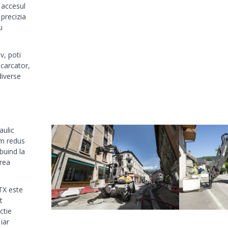
 accesul
 precizia
u
v, poti
ncarcator,
diverse
aulic
um redus
buind la
erea
TX este
t
ctie
iar