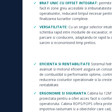
BRAT UNIC CU OFFSET INTEGRAT:
permite
facil in zone greu accesibile si imbunatateste
operatiunilor, reducand timpul necesar pentr
finalizarea lucrarilor complexe.
VERSATILITATE:
Cu un singur selector intuiti
schimba rapid intre modurile de excavator, i
parcare si conducere, adaptandu-te rapid la 
sarcini si economisind timp pretios.
EFICIENTA SI RENTABILITATE
Sistemul hidr
avansat si motorul eficient asigura un cons
de combustibil si performante optime, contri
reducerea costurilor operationale si la crest
rentabilitatii.
ERGONOMIE SI SIGURANTA
Cabina lui 12M
proiectata pentru a oferi acces facil si confor
operatorului. Cabina ROPS/FOPS ofera prote
impotriva rasturnarii si a obiectelor care cad, 