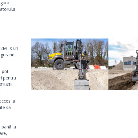
igura
atorului
e
 12MTX un
sigurand
e pot
ri pentru
tructii
i.
acces la
ite sa
 pană la
are,