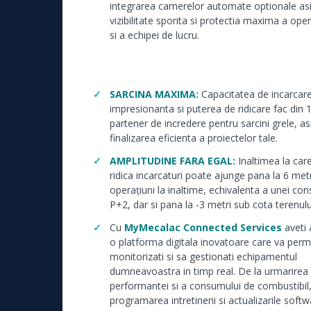
integrarea camerelor automate optionale as
vizibilitate sporita si protectia maxima a oper
si a echipei de lucru.
SARCINA MAXIMA:
Capacitatea de incarcar
impresionanta si puterea de ridicare fac din
partener de incredere pentru sarcini grele, a
finalizarea eficienta a proiectelor tale.
AMPLITUDINE FARA EGAL:
Inaltimea la car
ridica incarcaturi poate ajunge pana la 6 met
operațiuni la inaltime, echivalenta a unei cons
P+2, dar si pana la -3 metri sub cota terenulu
Cu
MyMecalac Connected Services
aveti 
o platforma digitala inovatoare care va perm
monitorizati si sa gestionati echipamentul
dumneavoastra in timp real. De la urmarirea
performantei si a consumului de combustibil,
programarea intretinerii si actualizarile softw