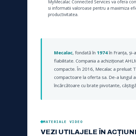
MyMecalac Connected Services va ofera cont
si informatii valoroase pentru a maximiza efi
productivitatea.
Mecalac
, fondată în
1974
în Franța, și-
fiabilitate. Compania a achiziționat AH
compacte. În 2016, Mecalac a preluat 
compactoare la oferta sa. De-a lungul ani
încărcătoare cu brate pivotante, câști
MATERIALE VIDEO
VEZI UTILAJELE ÎN ACȚIUN