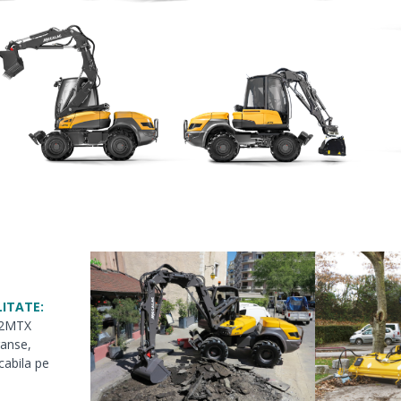
LITATE:
 12MTX
ranse,
cabila pe