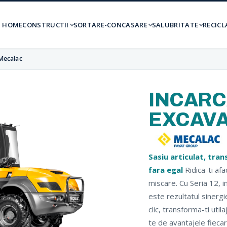
HOME
CONSTRUCTII
SORTARE-CONCASARE
SALUBRITATE
RECICL
Mecalac
INCAR
EXCAV
Sasiu articulat, tran
fara egal
Ridica-ti afa
miscare. Cu Seria 12, 
este rezultatul sinergi
clic, transforma-ti util
te de avantajele fiecarei