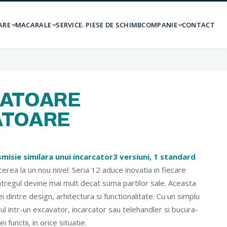
ARE
MACARALE
SERVICE. PIESE DE SCHIMB
COMPANIE
CONTACT
CATOARE
ATOARE
smisie similara unui incarcator3 versiuni, 1 standard
cerea la un nou nivel: Seria 12 aduce inovatia in fiecare
intregul devine mai mult decat suma partilor sale. Aceasta
ei dintre design, arhitectura si functionalitate. Cu un simplu
ajul intr-un excavator, incarcator sau telehandler si bucura-
 functii, in orice situatie.