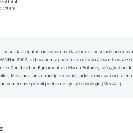
rol total
cienta si
a consolidat reputația în industria utilajelor de construcții prin inovaț
LMANN în 2002, extinzându-și portofoliul cu încărcătoare frontale ș
Terex Construction Equipment din Marea Britanie, adăugând buldo
lor, Mecalac a lansat multiple inovații, inclusiv excavatoare electri
gând numeroase premii pentru design și tehnologie (Mecalac).
E