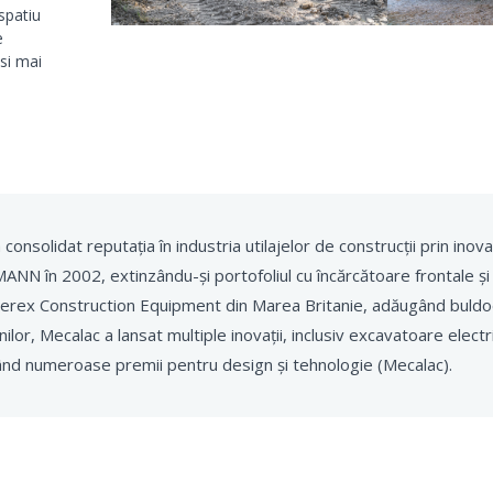
spatiu
e
si mai
a consolidat reputația în industria utilajelor de construcții prin inovaț
LMANN în 2002, extinzându-și portofoliul cu încărcătoare frontale ș
Terex Construction Equipment din Marea Britanie, adăugând buldo
lor, Mecalac a lansat multiple inovații, inclusiv excavatoare electri
gând numeroase premii pentru design și tehnologie (Mecalac).