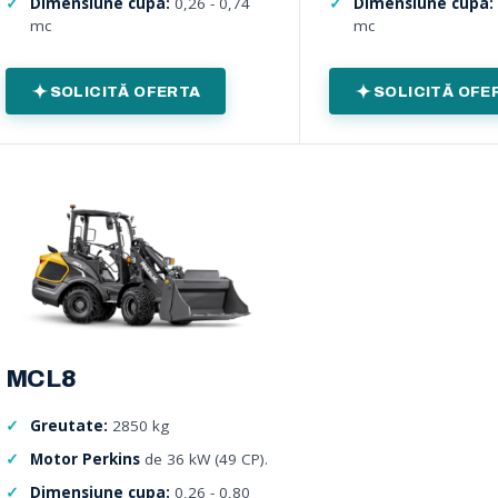
Dimensiune cupa:
0,26 - 0,74
Dimensiune cupa:
mc
mc
SOLICITĂ OFERTA
SOLICITĂ OFE
MCL8
Greutate:
2850 kg
Motor Perkins
de 36 kW (49 CP).
Dimensiune cupa:
0,26 - 0,80