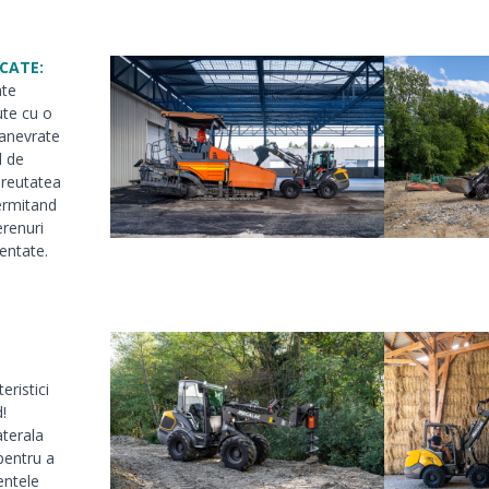
CATE:
ate
ute cu o
manevrate
l de
 Greutatea
permitand
erenuri
dentate.
ristici
!
aterala
pentru a
entele