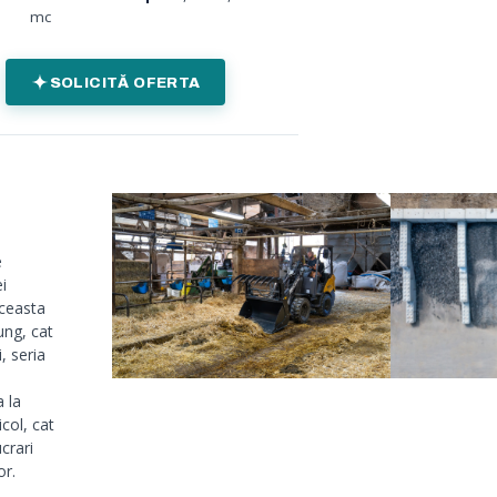
mc
SOLICITĂ OFERTA
e
i
Aceasta
ung, cat
, seria
 la
col, cat
ucrari
or.