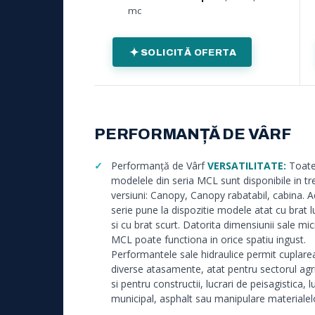
mc
SOLICITĂ OFERTA
PERFORMANȚĂ DE VÂRF
Performanță de Vârf
VERSATILITATE:
Toat
modelele din seria MCL sunt disponibile in tre
versiuni: Canopy, Canopy rabatabil, cabina. 
serie pune la dispozitie modele atat cu brat l
si cu brat scurt. Datorita dimensiunii sale mici
MCL poate functiona in orice spatiu ingust.
Performantele sale hidraulice permit cuplarea
diverse atasamente, atat pentru sectorul agri
si pentru constructii, lucrari de peisagistica, l
municipal, asphalt sau manipulare materialel