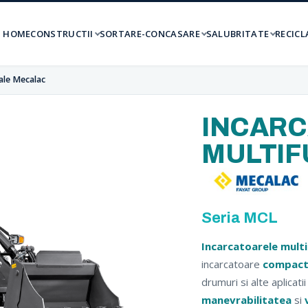
HOME
CONSTRUCTII
SORTARE-CONCASARE
SALUBRITATE
RECICL
ale Mecalac
INCAR
MULTIF
Seria MCL
Incarcatoarele mult
incarcatoare
compac
drumuri si alte aplica
manevrabilitatea
si