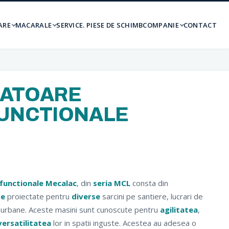
ARE
MACARALE
SERVICE. PIESE DE SCHIMB
COMPANIE
CONTACT
CATOARE
UNCTIONALE
ifunctionale Mecalac
, din
seria MCL
consta din
te
proiectate pentru
diverse
sarcini pe santiere, lucrari de
tii urbane. Aceste masini sunt cunoscute pentru
agilitatea
,
versatilitatea
lor in spatii inguste. Acestea au adesea o