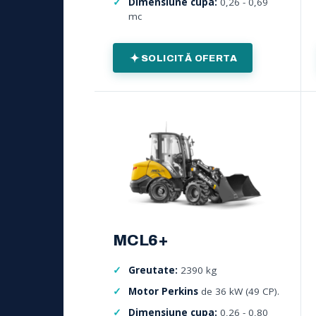
Dimensiune cupa:
0,26 - 0,69
mc
SOLICITĂ OFERTA
MCL6+
Greutate:
2390 kg
Motor Perkins
de 36 kW (49 CP).
Dimensiune cupa:
0,26 - 0,80