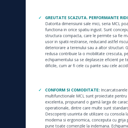
GREUTATE SCAZUTA. PERFORMANTE RIDI
Datorita dimensiunii sale mici, seria MCL po
functiona in orice spatiu ingust. Sunt concep
structura compacta, care le permite sa fie 
usor in spatii restranse, reducand astfel riscu
deteriorare a terenului sau a altor structuri.
redusa contribuie la o mobilitate crescuta, 
echipamentului sa se deplaseze eficient pe t
dificile, cum ar fi cele cu pante sau cele acci
CONFORM SI COMODITATE:
Incarcatoarele
multifunctionale MCL sunt proiectate pentru
excelenta, propunand o gamă larga de caracte
operationale, dintre care multe sunt standard
Descoperiți usurinta de utilizare cu consola l
moderna si ergonomica, conceputa cu grija 
pune toate comenzile la indemana. Echipam