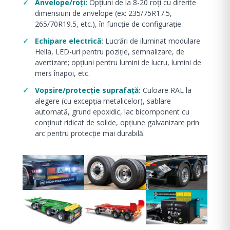
Anvelope/roţi:
Opţiuni de la 8-20 roţi cu diferite
dimensiuni de anvelope (ex: 235/75R17.5,
265/70R19.5, etc.), în funcţie de configuraţie.
Echipare electrică:
Lucrări de iluminat modulare
Hella, LED-uri pentru poziție, semnalizare, de
avertizare; opțiuni pentru lumini de lucru, lumini de
mers înapoi, etc.
Vopsire/protecţie suprafaţă:
Culoare RAL la
alegere (cu excepția metalicelor), sablare
automată, grund epoxidic, lac bicomponent cu
conținut ridicat de solide, opțiune galvanizare prin
arc pentru protecție mai durabilă.