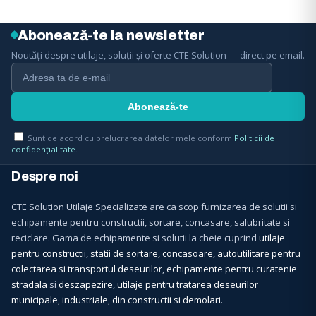
Abonează-te la newsletter
Noutăți despre utilaje, soluții și oferte CTE Solution — direct pe email.
Sunt de acord cu prelucrarea datelor mele conform
Politicii de
confidențialitate
.
Despre noi
CTE Solution Utilaje Specializate are ca scop furnizarea de solutii si
echipamente pentru constructii, sortare, concasare, salubritate si
reciclare. Gama de echipamente si solutii la cheie cuprind
utilaje
pentru constructii
,
statii de sortare, concasoare
,
autoutilitare pentru
colectarea si transportul deseurilor
,
echipamente pentru curatenie
stradala
si
deszapezire
,
utilaje pentru tratarea deseurilor
municipale, industriale, din constructii si demolari
.