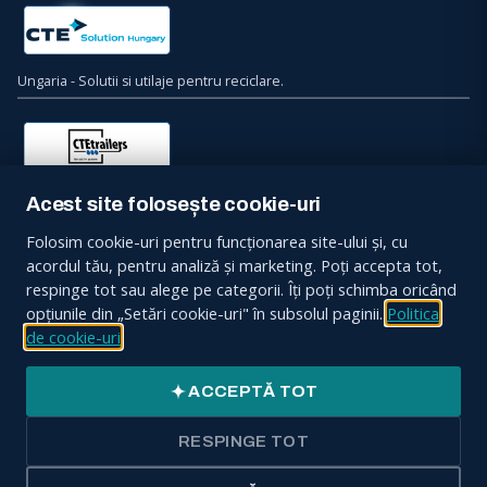
Ungaria - Solutii si utilaje pentru reciclare.
Bulgaria - Semiremorci. Suprastructuri. Echipamente Specializate.
Acest site folosește cookie-uri
Macarale.
Folosim cookie-uri pentru funcționarea site-ului și, cu
acordul tău, pentru analiză și marketing. Poți accepta tot,
Contacteaza-ne
respinge tot sau alege pe categorii. Îți poți schimba oricând
opțiunile din „Setări cookie-uri" în subsolul paginii.
Politica
Sos. Bucuresti, Nr. 34, Ciorogarla, 077055, Jud. Ilfov
de cookie-uri
CONTACT:
+4031 9363
ACCEPTĂ TOT
office@ctesolution.ro
RESPINGE TOT