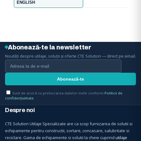
ENGLISH
Abonează-te la newsletter
Noutăți despre utilaje, soluții și oferte CTE Solution — direct pe email.
Sunt de acord cu prelucrarea datelor mele conform
Politicii de
confidențialitate
.
Despre noi
CTE Solution Utilaje Specializate are ca scop furnizarea de solutii si
echipamente pentru constructii, sortare, concasare, salubritate si
reciclare. Gama de echipamente si solutii la cheie cuprind
utilaje