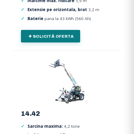
Inaltime max. ridicare
5,9 m
Extensie pe orizontala, brat
3,2 m
Baterie
pana la 43 kWh (560 Ah)
SOLICITĂ OFERTA
14.42
Sarcina maxima:
4,2 tone