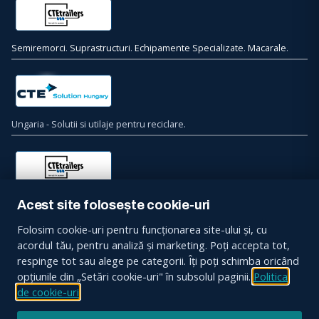
Semiremorci
.
Suprastructuri
.
Echipamente Specializate
.
Macarale
.
Ungaria - Solutii si utilaje pentru reciclare.
Bulgaria - Semiremorci. Suprastructuri. Echipamente Specializate.
Acest site folosește cookie-uri
Macarale.
Folosim cookie-uri pentru funcționarea site-ului și, cu
acordul tău, pentru analiză și marketing. Poți accepta tot,
Contacteaza-ne
respinge tot sau alege pe categorii. Îți poți schimba oricând
opțiunile din „Setări cookie-uri" în subsolul paginii.
Politica
Sos. Bucuresti, Nr. 34, Ciorogarla, 077055, Jud. Ilfov
de cookie-uri